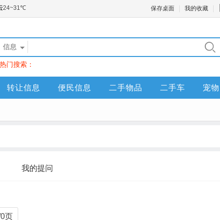
保存桌面
我的收藏
信息
热门搜索：
转让信息
便民信息
二手物品
二手车
宠物
我的提问
/0页